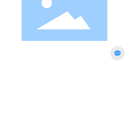
مخابرات سيتشوان المتبادلة تقود المستقبل الجديد لمعدات الأطعمة المجففة
بالتجميد
اتصل بنا
15763059888
Syj_fdequipment@163.com
0536-6083799
رقم 100 ، طريق ميتشو الشرقي ، حديقة صناعية عالية التقنية
في تشوتشنغ ، مدينة ويفانج ، مقاطعة شاندونغ