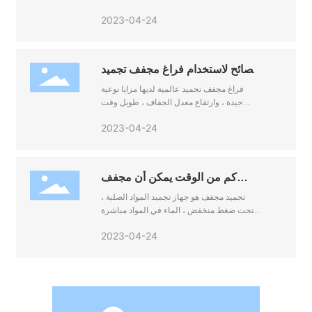
المواد في بيئة فراغ وإزالة الرطوبة من خلال
2023-04-24
عملية التسامي .
نصائح لاستخدام فراغ مجفف تجميد
العالمي
فراغ مجفف تجميد عالمية لديها مزايا نوعية
جيدة ، وارتفاع معدل الجفاف ، طويل وقت
التخزين ، والتجفيف السريع السرعة ، تطبيق
2023-04-24
واسع النطاق ، والسلامة ، وحماية البيئة ، وما
إلى ذلك ، هي واحدة من المعدات الدائمة
لتجفيف العلاج في مجالات الطب والغذاء
والصناعات الكيماوية .
كم من الوقت يمكن أن مجفف
تجميد تشغيل باستمرار ؟
تجميد مجفف هو جهاز تجميد المواد الصلبة ،
تحت ضغط منخفض ، الماء في المواد مباشرة
التسامي إلى بخار الماء ، وبالتالي جعل المواد
2023-04-24
الجافة .