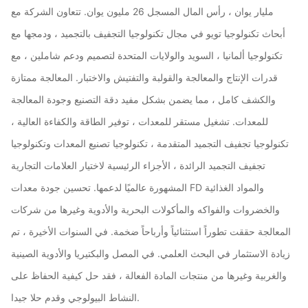
مليار يوان ، رأس المال المسجل 26 مليون يوان. تتعاون الشركة مع
أبحاث تكنولوجيا تويو في مجال تكنولوجيا التجفيف بالتجميد ، ودمجها مع
تكنولوجيا ألمانيا ، السويد والولايات المتحدة لتصميم ودعم شاملين ، مع
قدرات الإنتاج والمعالجة والقولبة والتفتيش والاختبار. المعالجة ممتازة
والكشف كامل ، مما يضمن بشكل مفيد دقة التصنيع وجودة المعالجة
للمعدات. تشغيل مستقر للمعدات ، توفير الطاقة والكفاءة العالية ،
تكنولوجيا تجفيف التجميد المتقدمة ، تكنولوجيا تصنيع المعدات وتكنولوجيا
تجفيف التجميد الرائدة ، الأجزاء الرئيسية لاختيار العلامات التجارية
المشهورة عالميًا لدعمها. تحسين جودة معدات FD والمواد الغذائية
والخضروات والفواكه والمأكولات البحرية والأدوية وغيرها من شركات
المعالجة حققت تطوراً استثنائياً وأرباحاً ضخمة. في السنوات الأخيرة ، تم
زيادة الاستثمار في البحث العلمي. في المصل والبكتيريا والأدوية الصينية
والغربية وغيرها من منتجات المادة الفعالة ، فقد حل كيفية الحفاظ على
النشاط البيولوجي وقدم حلا جيدا.